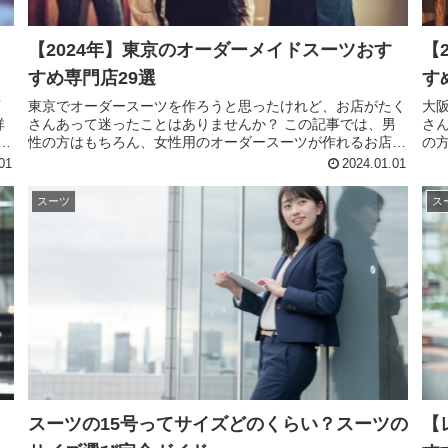
【2024年】東京のオーダーメイドスーツおす
【
すめ専門店29選
す
店
東京でオーダースーツを作ろうと思ったけれど、お店がたく
大
祥
さんあって迷ったことはありませんか？ この記事では、男
さ
。
性の方はもちろん、女性用のオーダースーツが作れるお店も
の
め
紹介していきます。 まずは東京のオーダースーツ専門店29
お
01
2024.01.01
社の中から当サイト編集...
ーダ
スーツ
ス
スーツの15号ってサイズどのくらい？スーツの
【