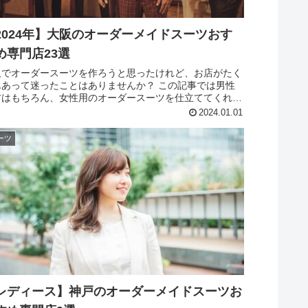
2024年】大阪のオーダーメイドスーツおす
め専門店23選
阪でオーダースーツを作ろうと思ったけれど、お店がたく
んあって迷ったことはありませんか？ この記事では男性
方はもちろん、女性用のオーダースーツを仕立ててくれる
すすめのお店も紹介していきます。 まずは「そもそもオ
2024.01.01
ースーツとは何なの？...
ーツ
レディース】神戸のオーダーメイドスーツお