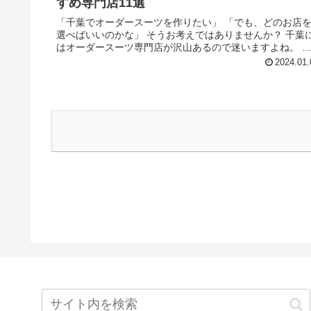
すめ専門店11選
「千葉でオーダースーツを作りたい」 「でも、どのお店
選べばいいのかな」 そうお考えではありませんか？ 千葉
はオーダースーツ専門店が沢山あるので迷いますよね。 
の記事では、アパレル歴10年の著者が、千葉のおすすめオ
2024.01.
ダースーツ専門店はも...