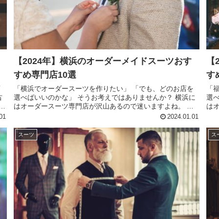
【2024年】横浜のオーダーメイドスーツおす
【
すめ専門店10選
す
店
「横浜でオーダースーツを作りたい」 「でも、どのお店を
「
古
選べばいいのかな」 そうお考えではありませんか？ 横浜に
選
。
はオーダースーツ専門店が沢山あるので迷いますよね。 こ
は
め
の記事では、アパレル歴10年の著者が、横浜のおすすめオー
の
01
2024.01.01
ダースーツ専門店はも...
ダー
スーツ
ス