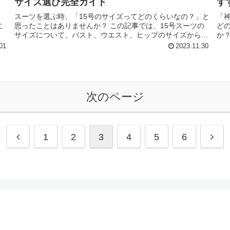
サイズ選び完全ガイド
す
を
スーツを選ぶ時、「15号のサイズってどのくらいなの？」と
「
に
思ったことはありませんか？ この記事では、15号スーツの
ど
こ
サイズについて、バスト、ウエスト、ヒップのサイズから詳
か
ー
しく解説します。ま た、自分にぴったりのスーツを選ぶた
増
01
2023.11.30
めのポイントや、スー...
が、
次のページ
1
2
3
4
5
6