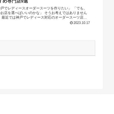
すめ専門店9選
神戸でレディースオーダースーツを作りたい」 「でも、
のお店を選べばいいのかな」 そうお考えではありません
？ 最近では神戸でレディース対応のオーダースーツ店も
えてきました。 この記事では、アパレル歴10年の著者
2023.10.17
神戸のおすすめオーダ...