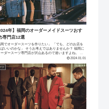
2024年】福岡のオーダーメイドスーツおす
め専門店12選
福岡でオーダースーツを作りたい」 「でも、どのお店を
べばいいのかな」 そうお考えではありませんか？ 福岡に
オーダースーツ専門店が沢山あるので迷いますよね。 こ
記事では、アパレル歴10年の著者が、福岡のおすすめオー
2024.01.01
スーツ専門店はも...
ーツ